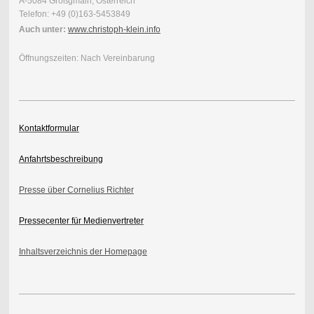
A-5084 Großgmain, Österreich
Telefon: +49 (0)163-5453849
Auch unter:
www.christoph-klein.info
Öffnungszeiten: Nach Vereinbarung
Kontaktformular
Anfahrtsbeschreibung
Presse über Cornelius Richter
Pressecenter für Medienvertreter
Inhaltsverzeichnis der Homepage