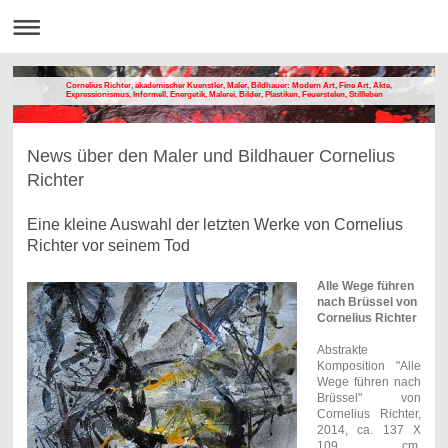
Cornelius Richter, akademischer Kuenstler, Maler, Bildhauer: Modern Art, Fine Art, Akte,
Expressionismus, Informell, Energetik, Malerei, Bilder, Plastiken, Feuerstelen, Stillleben
News über den Maler und Bildhauer Cornelius
Richter
Eine kleine Auswahl der letzten Werke von Cornelius
Richter vor seinem Tod
Alle Wege führen
nach Brüssel von
Cornelius Richter
Abstrakte
Komposition "Alle
Wege führen nach
Brüssel" von
Cornelius Richter,
2014, ca. 137 X
109 cm,