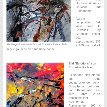
Hochformat, Acryl-
Gouache auf
Büttenpapier.
Abstract
composition "All
ways lead to
Bruxelles" by
Cornelius Richter,
2014,
approximately 137
Alle Wege führen nach Brüssel, Cornelius Richter, 2014
X 109 cm, portrait,
acrylic gouache on handmade paper.
Bild "Emotions" von
Cornelius Richter
Es handelt sich hierbei
um eine
beeindruckende Acryl-
Gouache auf Leinwand
und Keilrahmen aus
dem Jahre 2012,
Spachteltechnik,
Hochformat,
Abmessungen 160 X