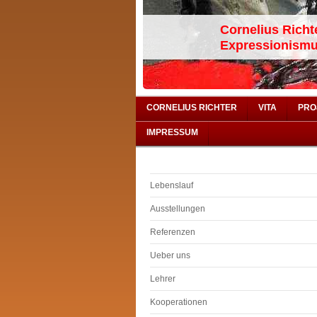
Cornelius Richt
Expressionismus,
CORNELIUS RICHTER
VITA
PRO
IMPRESSUM
Lebenslauf
Ausstellungen
Referenzen
Ueber uns
Lehrer
Kooperationen