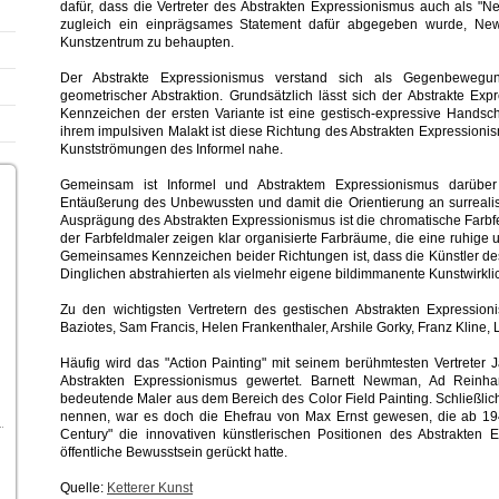
dafür, dass die Vertreter des Abstrakten Expressionismus auch als "
zugleich ein einprägsames Statement dafür abgegeben wurde, New
Kunstzentrum zu behaupten.
Der Abstrakte Expressionismus verstand sich als Gegenbewegun
geometrischer Abstraktion. Grundsätzlich lässt sich der Abstrakte Exp
Kennzeichen der ersten Variante ist eine gestisch-expressive Handsch
ihrem impulsiven Malakt ist diese Richtung des Abstrakten Expressioni
Kunstströmungen des Informel nahe.
Gemeinsam ist Informel und Abstraktem Expressionismus darüber
Entäußerung des Unbewussten und damit die Orientierung an surrealis
Ausprägung des Abstrakten Expressionismus ist die chromatische Farbfel
der Farbfeldmaler zeigen klar organisierte Farbräume, die eine ruhige 
Gemeinsames Kennzeichen beider Richtungen ist, dass die Künstler d
Dinglichen abstrahierten als vielmehr eigene bildimmanente Kunstwirkli
Zu den wichtigsten Vertretern des gestischen Abstrakten Expressio
Baziotes, Sam Francis, Helen Frankenthaler, Arshile Gorky, Franz Kline,
Häufig wird das "Action Painting" mit seinem berühmtesten Vertreter J
Abstrakten Expressionismus gewertet. Barnett Newman, Ad Reinhar
bedeutende Maler aus dem Bereich des Color Field Painting. Schließlic
nennen, war es doch die Ehefrau von Max Ernst gewesen, die ab 1942
Century" die innovativen künstlerischen Positionen des Abstrakten 
öffentliche Bewusstsein gerückt hatte.
Quelle:
Ketterer Kunst