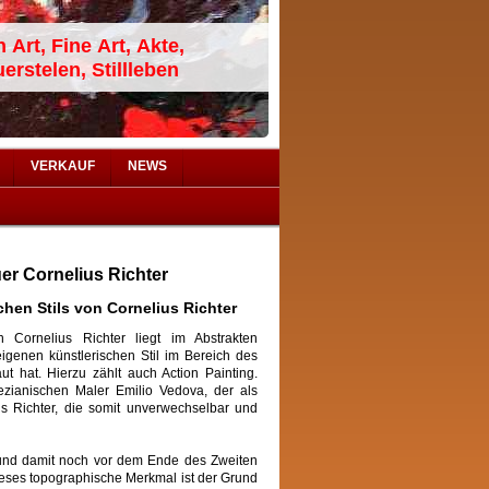
 Art, Fine Art, Akte,
erstelen, Stillleben
VERKAUF
NEWS
er Cornelius Richter
hen Stils von Cornelius Richter
 Cornelius Richter liegt im Abstrakten
igenen künstlerischen Stil im Bereich des
t hat. Hierzu zählt auch Action Painting.
zianischen Maler Emilio Vedova, der als
ius Richter, die somit unverwechselbar und
 und damit noch vor dem Ende des Zweiten
ieses topographische Merkmal ist der Grund