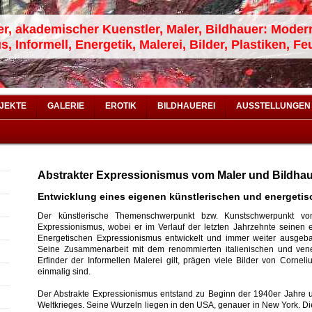
er, akademischer Kuenstler, Maler, Bildhauer: Modern
 Informell, Energetik, Malerei, Bilder, Plastiken, Feu
JEKTE
GALERIE
EROTIK
BILDHAUEREI
AUSSTELLUNGEN
Abstrakter Expressionismus vom Maler und Bildhau
Entwicklung eines eigenen künstlerischen und energetisc
Der künstlerische Themenschwerpunkt bzw. Kunstschwerpunkt von
Expressionismus, wobei er im Verlauf der letzten Jahrzehnte seinen e
Energetischen Expressionismus entwickelt und immer weiter ausgebau
Seine Zusammenarbeit mit dem renommierten italienischen und vene
Erfinder der Informellen Malerei gilt, prägen viele Bilder von Cornel
einmalig sind.
Der Abstrakte Expressionismus entstand zu Beginn der 1940er Jahre
Weltkrieges. Seine Wurzeln liegen in den USA, genauer in New York. D