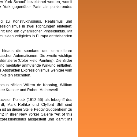
New York School" bezeichnet werden, womit
 York gegenüber Paris als pulsierendes
g zu Konstruktivismus, Realismus und
ressionismus in zwei Richtungen einteilen:
rift und ein dynamischer Pinselduktus. Mit
smus den zeitgleich in Europa entstehenden
 hinaus die spontane und unmittelbare
tischen Automatismen. Die zweite wichtige
dmalerei (Color Field Painting). Die Bilder
und meditativ anmutende Wirkung entfalten.
es Abstrakten Expressionismus weniger vom
chkeiten erschufen.
nismus zählen Willem de Kooning, William
 Lee Krasner und Robert Motherwell.
ackson Pollock (1912-56) als Inbegriff des
dt, Mark Rothko und Clyfford Still sind
h ist an dieser Stelle Peggy Guggenheim zu
 in ihrer New Yorker Galerie "Art of this
Expressionismus ausgestellt und damit ins