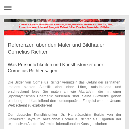
Cornelius Richter, akademischer Kuenstler, Maler, Bildhauer: Modern Art, Fine Art, Akte,
Expressionismus, Informell, Energetik, Malerei, Bilder, Plastiken, Feuerstelen, Stillleben
Referenzen über den Maler und Bildhauer
Cornelius Richter
Was Persönlichkeiten und Kunsthistoriker über
Cornelius Richter sagen
Die Bilder von Cornelius Richter vermitteln das Gefühl der zeitnahen,
immens starken Akustik, aber ohne Lärm, aufschreiend und
erschreckend leise. Sie muten an wie Altartafeln, die mit einer
„Apokalyptischen Energetik“ versehen sind. Seine Bildwerke geben
eindeutig und klarstellend den contemporären Zeitgeist wieder:
Unsere
Welt scheint zu explodieren!
Der deutsche Kunsthistoriker Dr. Hans-Joachim Berbig von der
Universität Bayreuth bezeichnet Cornelius Richter als Giganten der
expressiven Ausdrucksform im internationalen Kunstgeschehen: