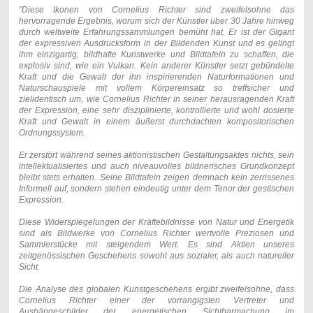
"Diese Ikonen von Cornelius Richter sind zweifelsohne das
hervorragende Ergebnis, worum sich der Künstler über 30 Jahre hinweg
durch weltweite Erfahrungssammlungen bemüht hat. Er ist der Gigant
der expressiven Ausdrucksform in der Bildenden Kunst und es gelingt
ihm einzigartig, bildhafte Kunstwerke und Bildtafeln zu schaffen, die
explosiv sind, wie ein Vulkan. Kein anderer Künstler setzt gebündelte
Kraft und die Gewalt der ihn inspirierenden Naturformationen und
Naturschauspiele mit vollem Körpereinsatz so treffsicher und
zielidentisch um, wie Cornelius Richter in seiner herausragenden Kraft
der Expression, eine sehr disziplinierte, kontrollierte und wohl dosierte
Kraft und Gewalt in einem äußerst durchdachten kompositorischen
Ordnungssystem.
Er zerstört während seines aktionistischen Gestaltungsaktes nichts, sein
intellektualisiertes und auch niveauvolles bildnerisches Grundkonzept
bleibt stets erhalten. Seine Bildtafeln zeigen demnach kein zerrissenes
Informell auf, sondern stehen eindeutig unter dem Tenor der gestischen
Expression.
Diese Widerspiegelungen der Kräftebildnisse von Natur und Energetik
sind als Bildwerke von Cornelius Richter wertvolle Preziosen und
Sammlerstücke mit steigendem Wert. Es sind Aktien unseres
zeitgenössischen Geschehens sowohl aus sozialer, als auch natureller
Sicht.
Die Analyse des globalen Kunstgeschehens ergibt zweifelsohne, dass
Cornelius Richter einer der vorrangigsten Vertreter und
Aushängeschilder der energetischen Sichtbarmachung im